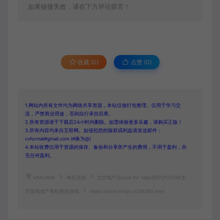
如果链接失效，请在下方评论留言！
收藏 (0)
点赞 (
0
)
1.网站内所有文件均为网络共享资源，本站仅做打包整理。仅用于学习交
流，严禁商业用途，否则自行承担后果。
2.所有资源请于下载后24小时内删除。如需体验更多乐趣，请购买正版！
3.所有内容均来自互联网。如侵犯您的版权或利益请发送邮件：
cvformat#gmail.com (#换为@)
4.本站收费仅用于资源的保存、备份和分享所产生的费用，不用于盈利，亦
无任何盈利。
MMGAME
单机游戏
太空地产(Space for Sale)简中|PC|SIM|太
空基地地产商机模拟游戏
https://www.mmyx.cc/38365.html