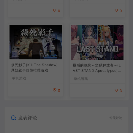
0
0
杀死影子(Kill The Shadow)
最后的抵抗～监狱解放者～(L
悬疑叙事冒险推理游戏
AST STAND Apocalypse)卡
通动作幸存者游戏
单机游戏
单机游戏
0
3
发表评论
暂无评论