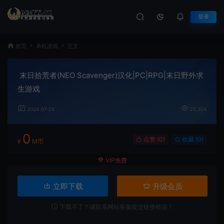
登录
首页
单机游戏
正文
末日拾荒者(NEO Scavenger)汉化|PC|RPG|末日野外求
生游戏
2024-07-29
25,304
0
点赞 (
0
)
收藏 (0)
¥
M币
VIP免费
立即下载
升级会员
下载不了？请联系网站客服提交链接错误！