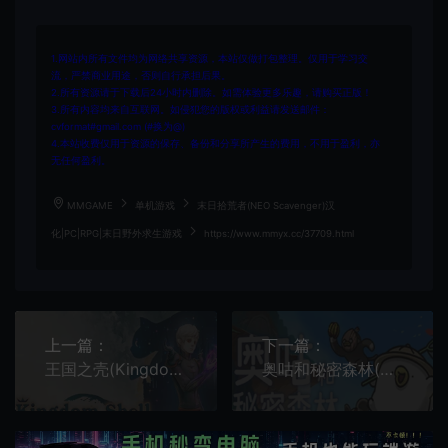
1.网站内所有文件均为网络共享资源，本站仅做打包整理。仅用于学习交
流，严禁商业用途，否则自行承担后果。
2.所有资源请于下载后24小时内删除。如需体验更多乐趣，请购买正版！
3.所有内容均来自互联网。如侵犯您的版权或利益请发送邮件：
cvformat#gmail.com (#换为@)
4.本站收费仅用于资源的保存、备份和分享所产生的费用，不用于盈利，亦
无任何盈利。
MMGAME
单机游戏
末日拾荒者(NEO Scavenger)汉
化|PC|RPG|末日野外求生游戏
https://www.mmyx.cc/37709.html
上一篇：
下一篇：
王国之壳(Kingdom Shell)手绘像素2D平台动作游戏|下载
奥咕和秘密森林(Ogu and the Secret Forest)2D探索冒险游戏|下载