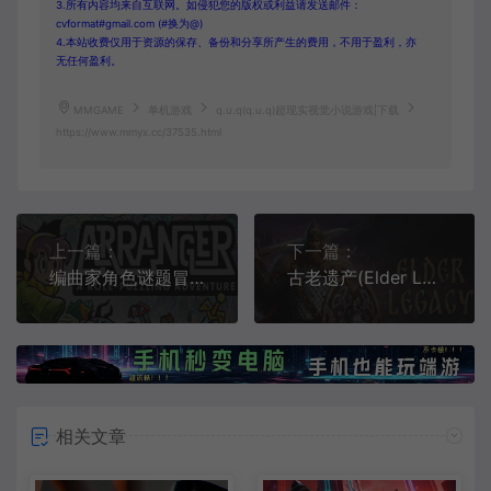
3.所有内容均来自互联网。如侵犯您的版权或利益请发送邮件：
cvformat#gmail.com (#换为@)
4.本站收费仅用于资源的保存、备份和分享所产生的费用，不用于盈利，亦
无任何盈利。
MMGAME
单机游戏
q.u.q(q.u.q)超现实视觉小说游戏|下载
https://www.mmyx.cc/37535.html
上一篇：
下一篇：
编曲家角色谜题冒险(Arranger A Role Puzzling Adventure)推箱子解谜游戏|下载
古老遗产(Elder Legacy)简中|PC|RPG|斯拉夫开放世界角色扮演游戏
相关文章