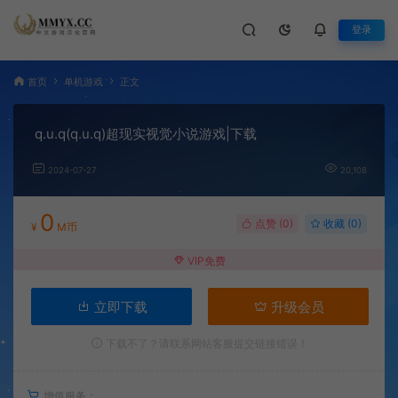
登录
首页
单机游戏
正文
q.u.q(q.u.q)超现实视觉小说游戏|下载
2024-07-27
20,108
0
点赞 (
0
)
收藏 (0)
¥
M币
VIP免费
立即下载
升级会员
下载不了？请联系网站客服提交链接错误！
增值服务：