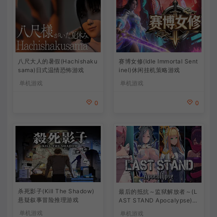
八尺大人的暑假(Hachishaku
赛博女修(Idle Immortal Sent
sama)日式温情恐怖游戏
inel)休闲挂机策略游戏
单机游戏
单机游戏
0
0
杀死影子(Kill The Shadow)
最后的抵抗～监狱解放者～(L
悬疑叙事冒险推理游戏
AST STAND Apocalypse)卡
通动作幸存者游戏
单机游戏
单机游戏