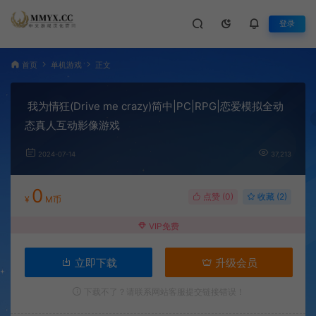
登录
首页
单机游戏
正文
我为情狂(Drive me crazy)简中|PC|RPG|恋爱模拟全动
态真人互动影像游戏
2024-07-14
37,213
0
点赞 (
0
)
收藏 (2)
¥
M币
VIP免费
立即下载
升级会员
下载不了？请联系网站客服提交链接错误！