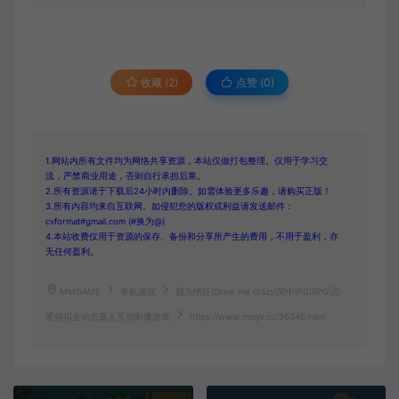
收藏 (2)
点赞 (
0
)
1.网站内所有文件均为网络共享资源，本站仅做打包整理。仅用于学习交
流，严禁商业用途，否则自行承担后果。
2.所有资源请于下载后24小时内删除。如需体验更多乐趣，请购买正版！
3.所有内容均来自互联网。如侵犯您的版权或利益请发送邮件：
cvformat#gmail.com (#换为@)
4.本站收费仅用于资源的保存、备份和分享所产生的费用，不用于盈利，亦
无任何盈利。
MMGAME
单机游戏
我为情狂(Drive me crazy)简中|PC|RPG|恋
爱模拟全动态真人互动影像游戏
https://www.mmyx.cc/36346.html