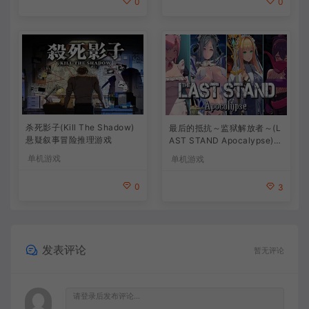
0
0
杀死影子(Kill The Shadow)
最后的抵抗～监狱解放者～(L
悬疑叙事冒险推理游戏
AST STAND Apocalypse)卡
通动作幸存者游戏
单机游戏
单机游戏
0
3
发表评论
暂无评论