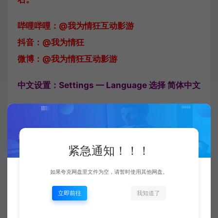
哔哩哔哩：@我为情狂互动影游
抖音：@我为情狂
微博：@我为情狂互动影游
中文设置：Settings — Language 选择 简体中文
系统需求：
最低配置:
紧急通知！！！
操作系统: Windows 10
如果夸克网盘里文件为空，请暂时使用其他网盘。
处理器: Intel Core i3
内存: 4 GB RAM
立即前往
我知道了
显卡: 独立显卡