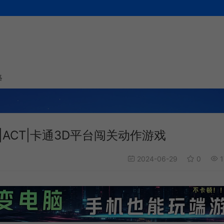
略
|PC|ACT|卡通3D平台闯关动作游戏
2024-06-29
0
1