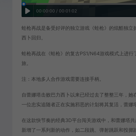
00:00:00 / 00:01:02
蛙枪再战是备受好评的独立游戏《蛙枪》的炫酷独立
西卜回归。
蛙枪再战在《蛙枪》的复古PS1/N64游戏模式上
旅。
注：本地多人合作游戏需要连接手柄。
自蕾娜塔击败巴力西卜以来已经过去了整整三年，她
一位忠实追随者正在实施邪恶的计划将其复活，蕾娜
在这款快节奏的经典3D平台闯关游戏中，和蕾娜塔
新增了一系列新的动作，如二段跳、弹射跳跃和投掷