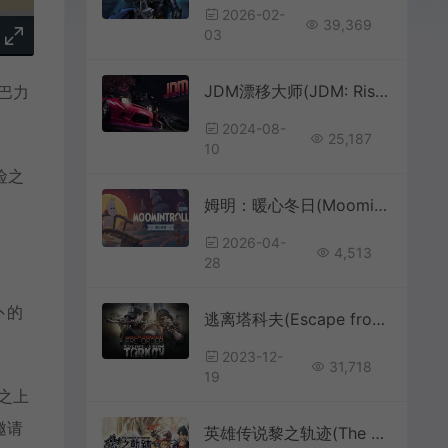
2026-02-
39,369
03
JDM漂移大师(JDM: Rise of the Scorpion)日系赛车竞速游戏|下载
巴力
2024-08-
25,187
10
险之
姆明：暖心冬日(Moomintroll Winters Warmth)温馨冒险游戏|下载
2026-04-
4,513
28
卜的
逃离塔科夫(Escape from Tarkov)硬核第一人称射击游戏|下载
2023-12-
31,718
19
之上
邀请
英雄传说黎之轨迹(The Legend of Heroes: Kuro no Kiseki)繁中|PC|修改器|角色扮演RPG游戏