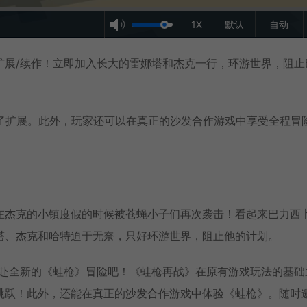
1X
默认
自动
扩展/续作！立即加入长大的雷娜塔和杰克一行，环游世界，阻止
进行了扩展。此外，玩家还可以在真正的沙发合作游戏中享受全程冒
在杰克的小镇度假的时候被苍蝇小子们再次袭击！看起来巴力西
塔、杰克和哈特迫于无奈，只好环游世界，阻止他的计划。
共赴全新的《蛙枪》冒险吧！《蛙枪再战》在原有游戏玩法的基础
跳跃！此外，还能在真正的沙发合作游戏中体验《蛙枪》。随时