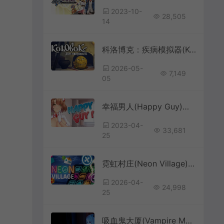
2023-10-
28,505
14
科洛博克：疾病模拟器(Koloboke Sickness Simulator)翻滚动作游戏|下载
2026-05-
7,149
05
幸福男人(Happy Guy)简中|PC|PUZ|美少女消消乐休闲游戏
2023-04-
33,681
25
霓虹村庄(Neon Village)休闲肉鸽三消益智游戏|下载
2026-04-
24,998
25
吸血鬼大厦(Vampire Mansion)密室恐怖逃脱游戏