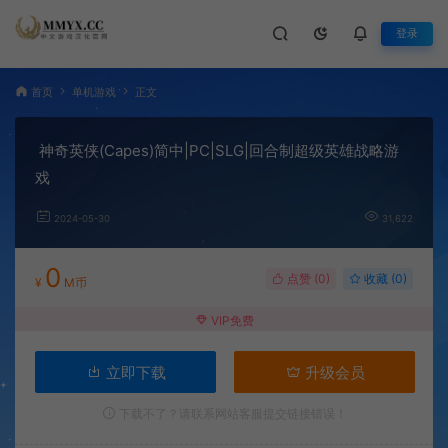
登录
首页
单机游戏
正文
神奇英侠(Capes)简中|PC|SLG|回合制超级英雄战略游
戏
2024-05-30
31,622
0
点赞 (
0
)
收藏 (0)
¥
M币
VIP免费
立即下载
升级会员
下载不了？请联系网站客服提交链接错误！