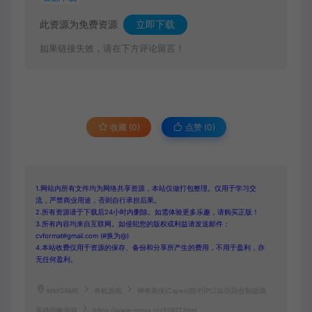
此资源为免费资源
立即下载
如果链接失效，请在下方评论留言！
收藏 (0)
点赞 (
0
)
1.网站内所有文件均为网络共享资源，本站仅做打包整理。仅用于学习交
流，严禁商业用途，否则自行承担后果。
2.所有资源请于下载后24小时内删除。如需体验更多乐趣，请购买正版！
3.所有内容均来自互联网。如侵犯您的版权或利益请发送邮件：
cvformat#gmail.com (#换为@)
4.本站收费仅用于资源的保存、备份和分享所产生的费用，不用于盈利，亦
无任何盈利。
MMGAME
单机游戏
神奇英侠(Capes)简中|PC|SLG|回合制超级
英雄战略游戏
https://www.mmyx.cc/32677.html