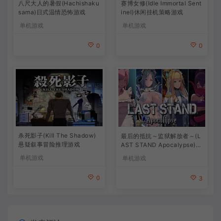
八尺大人的暑假(Hachishaku
赛博女修(Idle Immortal Sent
sama)日式温情恐怖游戏
inel)休闲挂机策略游戏
单机游戏
单机游戏
0
0
杀死影子(Kill The Shadow)
最后的抵抗～监狱解放者～(L
悬疑叙事冒险推理游戏
AST STAND Apocalypse)卡
通动作幸存者游戏
单机游戏
单机游戏
0
3