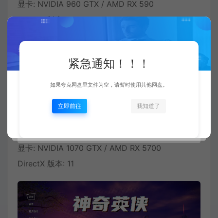
显卡: NVIDIA 960 GTX / AMD RX 590
DirectX 版本: 11
推荐配置:
紧急通知！！！
需要 64 位处理器和操作系统
操作系统: Windows 64-bit
如果夸克网盘里文件为空，请暂时使用其他网盘。
处理器: Quad-core Intel or AMD, 2.5 GHz or
立即前往
我知道了
faster
内存: 8 GB RAM
显卡: NVIDIA 1070 GTX / AMD RX 5700
DirectX 版本: 11