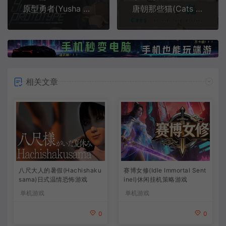
原型勇者(Yusha Prototype)繁中|PC|ACT|横向卷轴动作游戏
唐朝那些猫(Cats of the Tang Dynasty)简中|PC|PUZ|找猫益智休闲游戏
相关文章
八尺大人的暑假(Hachishaku
赛博女修(Idle Immortal Sent
sama)日式温情恐怖游戏
inel)休闲挂机策略游戏
单机游戏
单机游戏
0
0