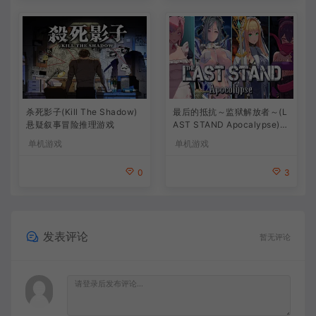
杀死影子(Kill The Shadow)
最后的抵抗～监狱解放者～(L
悬疑叙事冒险推理游戏
AST STAND Apocalypse)卡
通动作幸存者游戏
单机游戏
单机游戏
0
3
发表评论
暂无评论