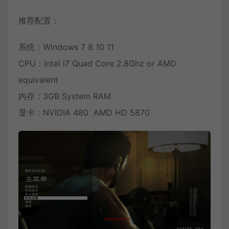
推荐配置：
系统：Windows 7 8 10 11
CPU：Intel i7 Quad Core 2.8Ghz or AMD
equivalent
内存：3GB System RAM
显卡：NVIDIA 480 AMD HD 5870