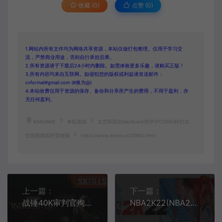
收藏 (0)
点赞 (
0
)
1.网站内所有文件均为网络共享资源，本站仅做打包整理。仅用于学习交
流，严禁商业用途，否则自行承担后果。
2.所有资源请于下载后24小时内删除。如需体验更多乐趣，请购买正版！
3.所有内容均来自互联网。如侵犯您的版权或利益请发送邮件：
cvformat#gmail.com (#换为@)
4.本站收费仅用于资源的保存、备份和分享所产生的费用，不用于盈利，亦
无任何盈利。
MMGAME
单机游戏
太空医院(Galacticare)简中|PC|SIM|科幻太
空医院模拟经营游戏
https://www.mmyx.cc/31860.html
上一篇：
下一篇：
战锤40K审判官殉道者(Warhammer 40,000: Inquisitor - Martyr)简中|PC|RPG|暗黑动作角色扮演游戏
NBA2K22(NBA2K22)简中|PC|SPG|修改器|篮球体育运动游戏