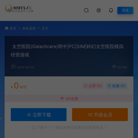
登录
首页
单机游戏
正文
太空医院(Galacticare)简中|PC|SIM|科幻太空医院模拟
经营游戏
2024-05-24
30,793
0
点赞 (
0
)
收藏 (0)
¥
M币
VIP免费
立即下载
升级会员
下载不了？请联系网站客服提交链接错误！