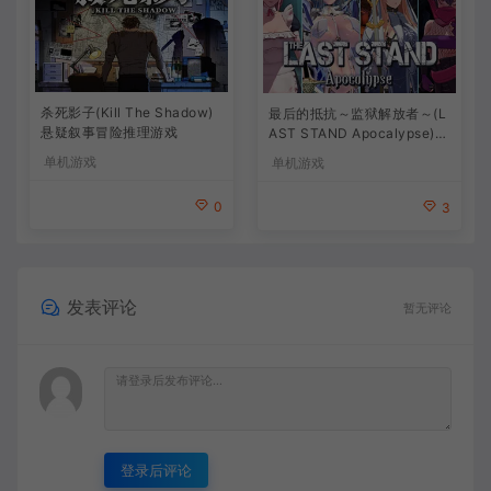
杀死影子(Kill The Shadow)
最后的抵抗～监狱解放者～(L
悬疑叙事冒险推理游戏
AST STAND Apocalypse)卡
通动作幸存者游戏
单机游戏
单机游戏
0
3
发表评论
暂无评论
登录后评论