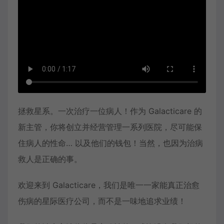
拯救星系。一次治疗一位病人！作为 Galacticare 的
新主管，你将创立并经营管理一系列医院，尽可能保
住病人的性命… 以及他们的钱包！当然，也因为治病
救人是正确的事。
欢迎来到 Galacticare，我们是唯一一家能真正治愈
伤病的星际医疗公司，而不是一味地追求业绩！