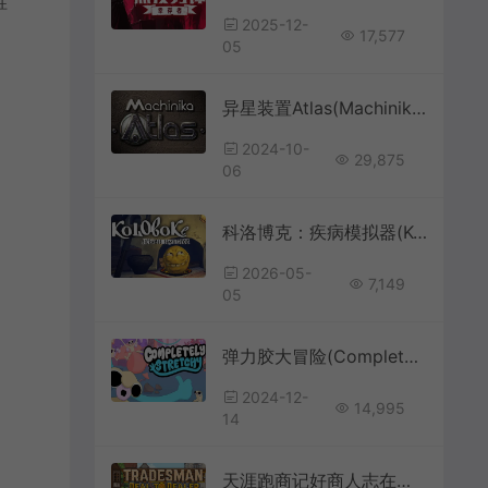
胜
2025-12-
17,577
05
异星装置Atlas(Machinika: Atlas)宇宙益智解谜游戏|下载
2024-10-
29,875
06
科洛博克：疾病模拟器(Koloboke Sickness Simulator)翻滚动作游戏|下载
2026-05-
7,149
05
弹力胶大冒险(Completely Stretchy)3D平台跳跃游戏|中文|攻略|视频|免费下载
2024-12-
14,995
14
天涯跑商记好商人志在四方(TRADESMAN: Deal to Dealer)跑商贸易模拟游戏|下载