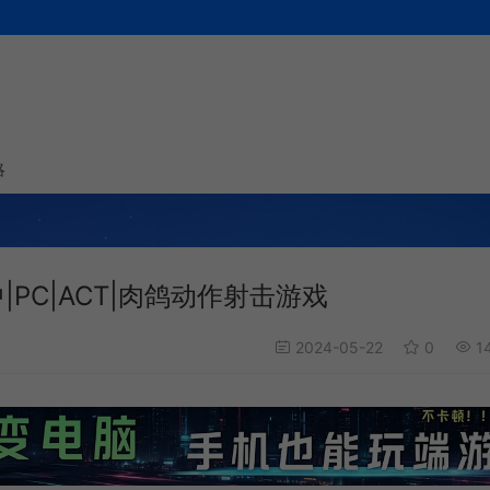
略
)简中|PC|ACT|肉鸽动作射击游戏
2024-05-22
0
1