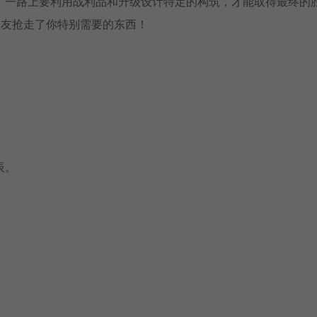
。一路上要利用战利品和升级设计特定的构筑，才能取得最终的
队友抢走了你特别需要的东西！
辰。
可