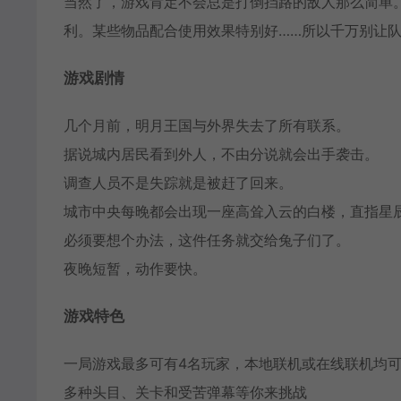
当然了，游戏肯定不会总是打倒挡路的敌人那么简单
利。某些物品配合使用效果特别好……所以千万别让
游戏剧情
几个月前，明月王国与外界失去了所有联系。
据说城内居民看到外人，不由分说就会出手袭击。
调查人员不是失踪就是被赶了回来。
城市中央每晚都会出现一座高耸入云的白楼，直指星
必须要想个办法，这件任务就交给兔子们了。
夜晚短暂，动作要快。
游戏特色
一局游戏最多可有4名玩家，本地联机或在线联机均
多种头目、关卡和受苦弹幕等你来挑战