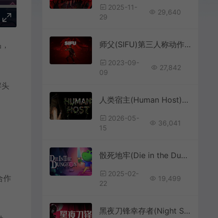
2025-11-
29,640
29
师父(SIFU)第三人称动作格斗游戏|下载
品，
2023-09-
27,842
09
解头
人类宿主(Human Host)开放世界生存建造游戏
2026-05-
36,041
15
骰死地牢(Die in the Dungeon)回合制轻肉鸽牌组游戏
2025-02-
合作
19,499
22
黑夜刀锋幸存者(Night Swarm)吸血鬼类幸存者游戏|下载