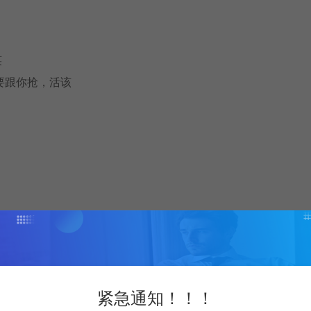
笑
要跟你抢，活该
app/2132850/Rabbit_and_Steel/
紧急通知！！！