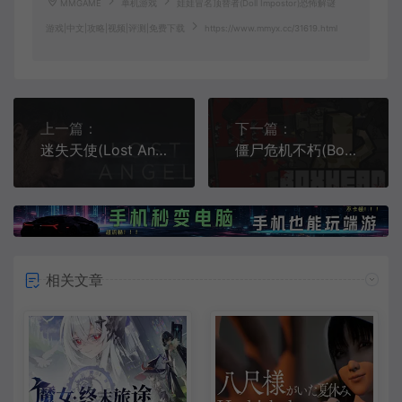
MMGAME
单机游戏
娃娃冒名顶替者(Doll Impostor)恐怖解谜
游戏|中文|攻略|视频|评测|免费下载
https://www.mmyx.cc/31619.html
上一篇：
下一篇：
迷失天使(Lost Angel)简中|PC|AVG|长篇互动FMV电影游戏
僵尸危机不朽(Boxhead: Immortal)简中|PC|TPS|俯视角卡通僵尸射击游戏
相关文章