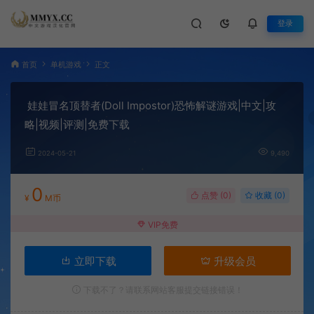
登录
首页
单机游戏
正文
娃娃冒名顶替者(Doll Impostor)恐怖解谜游戏|中文|攻
略|视频|评测|免费下载
2024-05-21
9,490
0
点赞 (
0
)
收藏 (0)
¥
M币
VIP免费
立即下载
升级会员
下载不了？请联系网站客服提交链接错误！