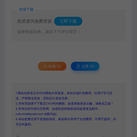
资源下载
此资源为免费资源
立即下载
如果链接失效，请在下方评论留言！
收藏 (0)
点赞 (
0
)
1.网站内所有文件均为网络共享资源，本站仅做打包整理。仅用于学习交
流，严禁商业用途，否则自行承担后果。
2.所有资源请于下载后24小时内删除。如需体验更多乐趣，请购买正版！
3.所有内容均来自互联网。如侵犯您的版权或利益请发送邮件：
cvformat#gmail.com (#换为@)
4.本站收费仅用于资源的保存、备份和分享所产生的费用，不用于盈利，亦
无任何盈利。