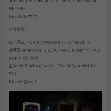
显卡: NVIDIA GeForce GTX 1050 / AMD Radeon
HD 7950
DirectX 版本: 11
推荐配置:
操作系统 *: 64-bit Windows 7 / Windows 10
处理器: Intel Core i5-2300 / AMD Ryzen™ 5 1400
内存: 8 GB RAM
显卡: NVIDIA® GeForce™ GTX 1060 / AMD® RX
570
DirectX 版本: 11