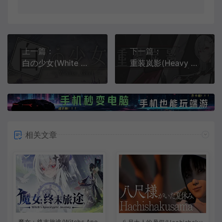
上一篇：
下一篇：
白の少女(White Girl)繁中|PC|SLG|日系卡牌策略游戏
重装岚影(Heavy Storm Shadow)简中|PC|ACT|上帝视角roguelike幸存者游戏
相关文章
魔女：终末旅途(Witchs Apo