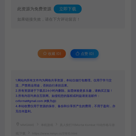
此资源为免费资源
立即下载
如果链接失效，请在下方评论留言！
收藏 (0)
点赞 (
0
)
1.网站内所有文件均为网络共享资源，本站仅做打包整理。仅用于学习交
流，严禁商业用途，否则自行承担后果。
2.所有资源请于下载后24小时内删除。如需体验更多乐趣，请购买正版！
3.所有内容均来自互联网。如侵犯您的版权或利益请发送邮件：
cvformat#gmail.com (#换为@)
4.本站收费仅用于资源的保存、备份和分享所产生的费用，不用于盈利，亦
无任何盈利。
MMGAME
单机游戏
真人快打11(Mortal Kombat 11)动作格斗游
戏|下载
https://www.mmyx.cc/31610.html