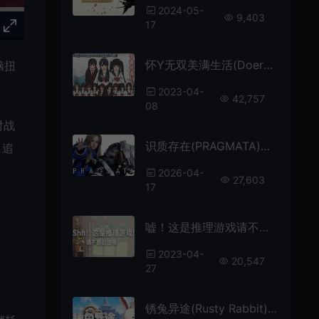
2024-05-
9,403
17
怀Y无双美满生活(Doero Life)卡通美少女策略游戏|下载
脑扭
2023-04-
42,757
08
对战
识质存在(PRAGMATA)科幻动作冒险游戏|下载
，追
2026-04-
27,603
17
嘘！这是推理游戏请不要剧透哦(Shh! This is a mystery game! )简中|PC|PUZ|休闲解谜推理游戏
2023-04-
20,547
27
锈兔异途(Rusty Rabbit)横版动作冒险游戏|下载