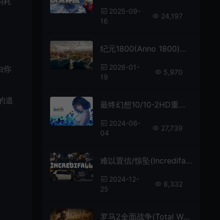
消耗
2025-09-
24,197
16
纪元1800(Anno 1800)工业模拟策略游戏|下载
2026-01-
由你
5,970
19
的道
最终幻想10/10-2HD重制版(FINAL FANTASY X/X-2 HD Remaster)繁中|PC|RPG|修改器|回合制角色扮演游戏
2024-06-
27,739
04
难以置信/惊坠(Incredifall)休闲动作游戏|中文|攻略|视频|免费下载
2024-12-
8,332
25
罗马2全面战争(Total War ROME II)大型策略战争游戏|下载