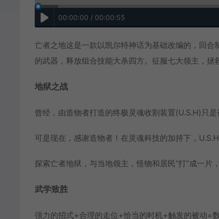
00:00:00 / 00:00:55
亡者之地这是一款以凯尔特神话为基础改编的，回合制R
的武器，释放组合技能大杀四方。征服七大领主，拯
地狱之战
曾经，由造物者打造的终极灵魂收割装置(U.S.H)只
可是现在，感谢造物者！在灵魂科技的加持下，U.S.
探索亡者地狱，与当地领主，怪物和居民“打”成一片
武学致胜
强力的招式+合理的走位+恰当的时机+触发的被动=