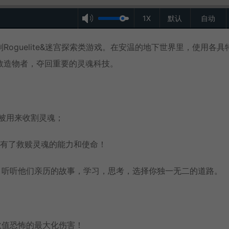
1X
默认
自动
oguelite&迷宫探索类游戏。在安温的地下世界里，使用各具
救造物者，夺回重要的灵魂科技。
是被用来收割灵魂；
H有了救赎灵魂的能力和使命！
，听听他们亲历的故事，学习，思考，选择你独一无二的道路。
数值恐怖的最大化伤害！