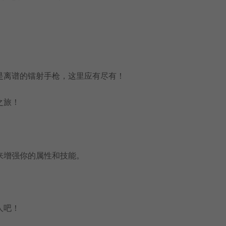
是离谱的镭射手枪，这里应有尽有！
之旅！
来增强你的属性和技能。
人吧！