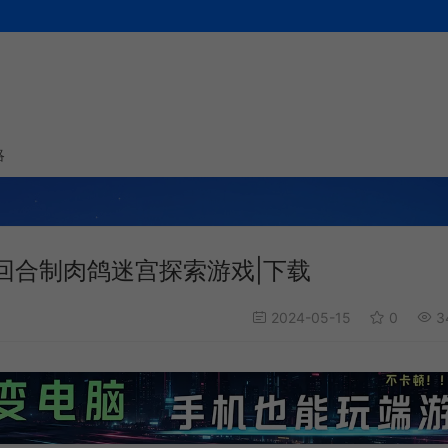
略
 Us)回合制肉鸽迷宫探索游戏|下载
2024-05-15
0
3