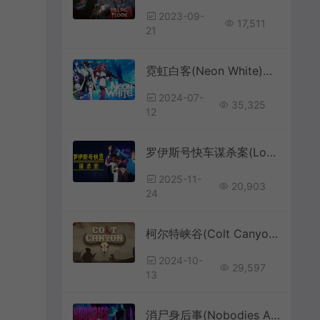
2023-09-
17,511
21
霓虹白客(Neon White)第一人称动作平台游戏|下载
2024-07-
35,325
12
罗伊斯号快车谋杀案(Loco Motive)悬疑指向点击谜题侦探游戏|下载
2025-11-
20,903
24
柯尔特峡谷(Colt Canyon)像素风动作肉鸽射击游戏|下载
2024-10-
29,597
13
消尸身后事(Nobodies After Death)点击式解谜冒险游戏|下载