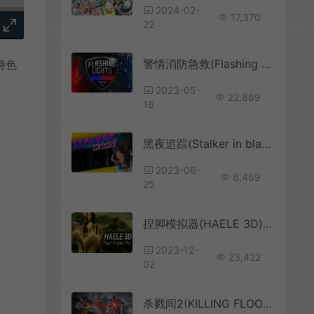
2024-02-
17,370
22
警情消防急救(Flashing Lights)警察消防急救模拟游戏|下载
特色
2023-05-
22,889
16
黑夜追踪(Stalker in black)卡通动作冒险游戏|下载
2023-06-
8,469
25
捏脚模拟器(HAELE 3D)简中|PC|ETC|3D脚部造型游戏
2023-12-
23,422
02
杀戮间2(KILLING FLOOR 2)简中|PC|修改器|第一人称射击生存游戏