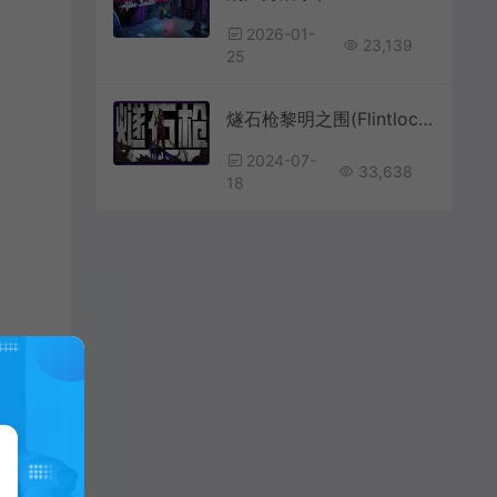
2026-01-
23,139
25
燧石枪黎明之围(Flintlock: The Siege of Dawn)简中|PC|RPG|修改器|动作角色扮演游戏
2024-07-
33,638
18