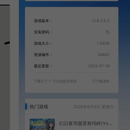
游戏版本：
v1.8.3.5.3
安装密码：
无
游戏大小：
1.54GB
资源编号：
30802
最近更新：
2025-07-19
下载不了？
点击提交错误
下载须知
热门游戏
2026年8月8日 星期六
幻日夜羽蜃景努玛梓(Yohane the Parhelion – NUMAZU in the MIRAGE -)简中|PC|RPG|卡牌构建类Roguelike游戏