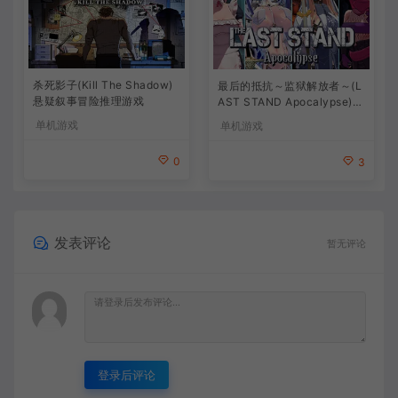
杀死影子(Kill The Shadow)
最后的抵抗～监狱解放者～(L
悬疑叙事冒险推理游戏
AST STAND Apocalypse)卡
通动作幸存者游戏
单机游戏
单机游戏
0
3
发表评论
暂无评论
登录后评论