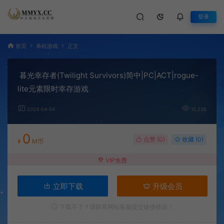
登录
首页
单机游戏
正文
暮光幸存者(Twilight Survivors)简中|PC|ACT|rogue-
lite元素限时幸存游戏
2024-04-04
10,236
0
点赞 (
0
)
收藏 (0)
¥
M币
VIP免费
立即下载
升级会员
下载不了？请联系网站客服提交链接错误！