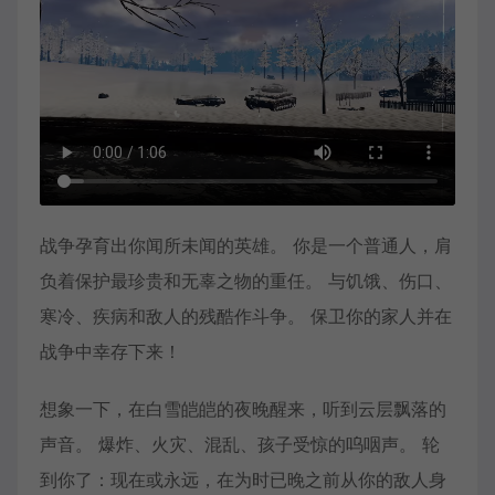
战争孕育出你闻所未闻的英雄。 你是一个普通人，肩
负着保护最珍贵和无辜之物的重任。 与饥饿、伤口、
寒冷、疾病和敌人的残酷作斗争。 保卫你的家人并在
战争中幸存下来！
想象一下，在白雪皑皑的夜晚醒来，听到云层飘落的
声音。 爆炸、火灾、混乱、孩子受惊的呜咽声。 轮
到你了：现在或永远，在为时已晚之前从你的敌人身