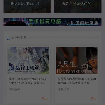
枪之崛起(Rise of Gun)简中|PC|SIM|武器商店模拟游戏
勇者斗恶龙达伊的大冒险(Infinity Strash: DRAGON QUEST The Adventure of Dai)简中|PC|ACT|漫画动作角色扮演游戏
相关文章
魔女：终末旅途(Witchs Apo
八尺大人的暑假(Hachishaku
calyptic Journey)肉鸽卡牌
sama)日式温情恐怖游戏
策略游戏
单机游戏
单机游戏
0
0