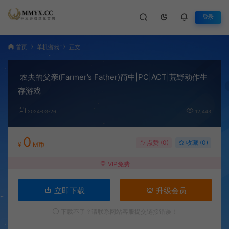
登录
首页
单机游戏
正文
农夫的父亲(Farmer’s Father)简中|PC|ACT|荒野动作生
存游戏
2024-03-26
12,443
0
点赞 (
0
)
收藏 (0)
¥
M币
VIP免费
立即下载
升级会员
下载不了？请联系网站客服提交链接错误！