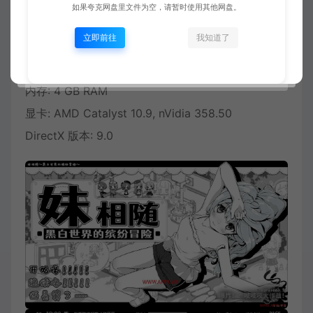
如果夸克网盘里文件为空，请暂时使用其他网盘。
推荐配置:
立即前往
我知道了
操作系统 *: Windows® 7/8/8.1/10
处理器: 2+ GHz Processor
内存: 4 GB RAM
显卡: AMD Catalyst 10.9, nVidia 358.50
DirectX 版本: 9.0