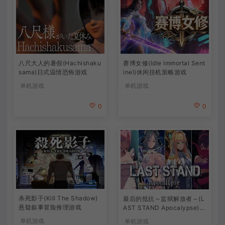
八尺大人的暑假(Hachishaku
赛博女修(Idle Immortal Sent
sama)日式温情恐怖游戏
inel)休闲挂机策略游戏
单机游戏
单机游戏
0
0
杀死影子(Kill The Shadow)
最后的抵抗～监狱解放者～(L
悬疑叙事冒险推理游戏
AST STAND Apocalypse)卡
通动作幸存者游戏
单机游戏
单机游戏