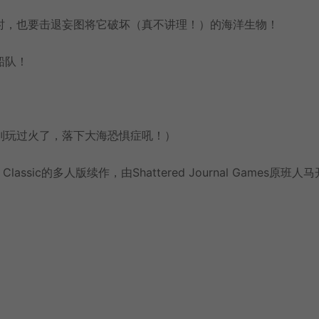
时，也要击退妄图将它破坏（真不讲理！）的海洋生物！
船队！
别玩过火了，落下大海恐惧症吼！）
lassic的多人版续作，由Shattered Journal Games原班人马