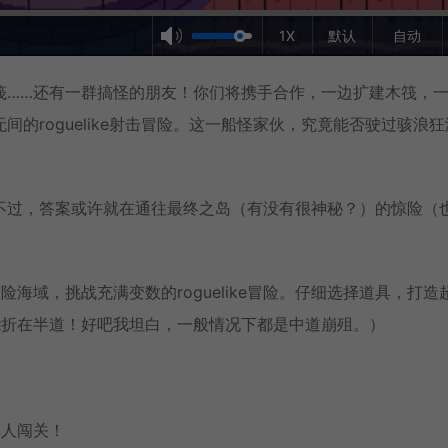
1X
默认
自动
筏……还有一群搞怪的朋友！你们将携手合作，一边扩建木筏，
的roguelike射击冒险。这一船怪家伙，究竟能否驶过骇浪狂
不过，答案或许就在通往最终之岛（有没有很神秘？）的惊险（
海域，挑战充满变数的roguelike冒险。仔细选择道具，打造
能折在半道！好吧我坦白，一般情况下都是中道崩殂。）
单人闯关！