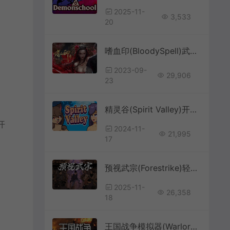
2025-11-
3,533
20
嗜血印(BloodySpell)武侠动作RPG游戏|下载
2023-09-
29,906
23
精灵谷(Spirit Valley)开放世界生物收集游戏|下载
开
2024-11-
21,995
17
预视武宗(Forestrike)轻肉鸽武术格斗动作游戏|下载
2025-11-
26,358
18
王国战争模拟器(Warlords Battle Simulator)肉鸽战术自走棋游戏|单机|中文|模拟|免费下载