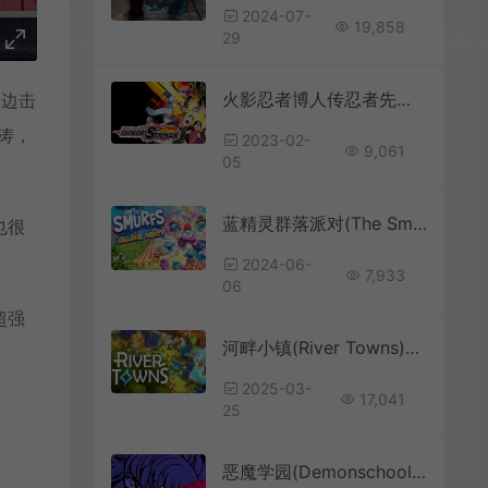
2024-07-
19,858
29
火影忍者博人传忍者先锋(Naruto to Boruto Shinobi Striker)简中|PC|ACT|忍者动作冒险游戏
一边击
涛，
2023-02-
9,061
05
蓝精灵群落派对(The Smurfs – Village Party)简中|PC|AVG|派对休闲冒险游戏
也很
2024-06-
7,933
06
超强
河畔小镇(River Towns)城镇建设策略游戏|下载
2025-03-
17,041
25
恶魔学园(Demonschool)回合制策略战术RPG游戏|下载