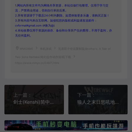
1.网站内所有文件均为网络共享资源，本站仅做打包整理。仅用于学习交
流，严禁商业用途，否则自行承担后果。
2.所有资源请于下载后24小时内删除。如需体验更多乐趣，请购买正版！
3.所有内容均来自互联网。如侵犯您的版权或利益请发送邮件：
cvformat#gmail.com (#换为@)
4.本站收费仅用于资源的保存、备份和分享所产生的费用，不用于盈利，亦
无任何盈利。
MMGAME
单机游戏
兄弟双子传说重制版(Brothers: A Tale of
Two Sons Remake)奇幻合作动作游戏|下载
https://www.mmyx.cc/24871.html
上一篇：
下一篇：
剑士(Kenshi)简中|PC|RPG|开放世界角色扮演动作游戏
狼人之末日怒吼地灵之血(WerewolfThe Apocalypse)简中|PC|ACT|修改器|狼人动作游戏