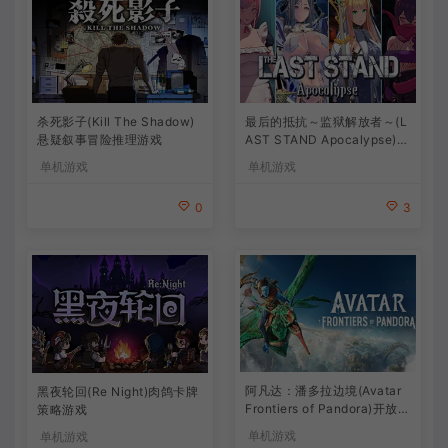
杀死影子(Kill The Shadow)
最后的抵抗～监狱解放者～(L
悬疑叙事冒险推理游戏
AST STAND Apocalypse)卡
通动作幸存者游戏
单机游戏
单机游戏
0
3
阿凡达：潘多拉边境(Avatar
黑夜轮回(Re Night)肉鸽卡牌
Frontiers of Pandora)开放世
策略游戏
界冒险游戏
单机游戏
单机游戏