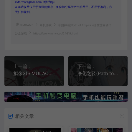
cvformat#gmail.com (#换为@)
4.本站收费仅用于资源的保存、备份和分享所产生的费用，不用于盈利，亦
无任何盈利。
MMGAME
单机游戏
帝国神话(Myth of Empires)开放世界动作
沙盒游戏
https://www.mmyx.cc/24619.html
上一篇：
下一篇：
拟像3(SIMULACRA 3)简中|PC|AVG|冒险解谜游戏
净化之径(Path to Purge)简中|PC|ACT|俯视角肉鸽射击弹幕游戏
相关文章