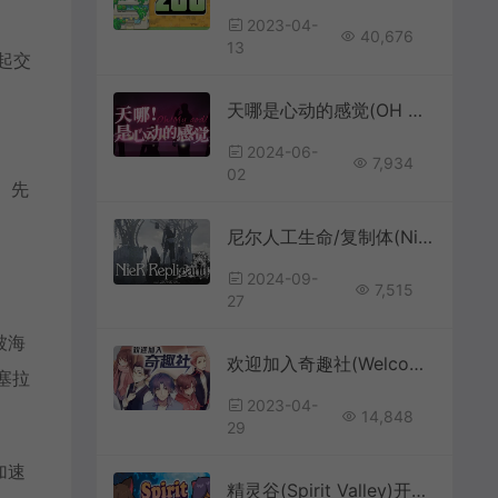
2023-04-
40,676
13
起交
天哪是心动的感觉(OH MY GOD CRUSH)简中|PC|RPG|真人互动影视游戏
2024-06-
7,934
02
形、先
尼尔人工生命/复制体(NieR Replicant)简中|PC|ACT|动作冒险游戏
2024-09-
7,515
27
被海
欢迎加入奇趣社(Welcome To QIQU Club)简中|PC|ADV|长篇视觉小说游戏
塞拉
2023-04-
14,848
29
加速
精灵谷(Spirit Valley)开放世界生物收集游戏|下载