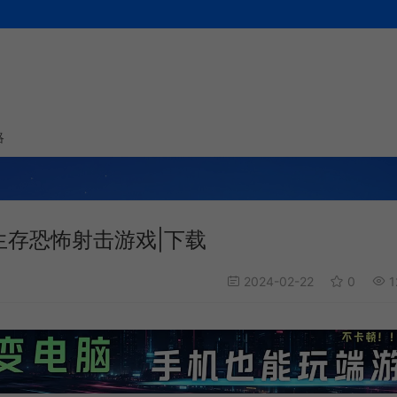
略
人称生存恐怖射击游戏|下载
2024-02-22
0
1