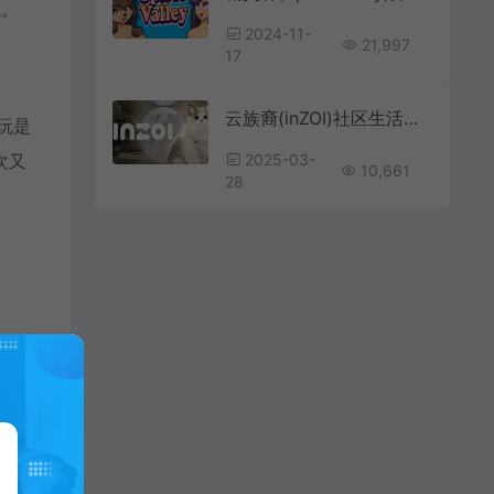
龙。
2024-11-
21,997
17
云族裔(inZOI)社区生活模拟游戏|下载
玩是
次又
2025-03-
10,661
28