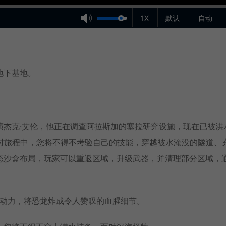
1X
默认
自动
地下基地。
演杰克·艾伦，他正在调查阿拉斯加的塞拉研究设施，现在已被洪
小时旅程中，您将不得不考验自己的技能，穿越被水淹没的隧道、
态沙盒布局，玩家可以重返区域，升级武器，并清理部分区域，
e 5为动力，将恐龙炸成令人赞叹的血腥细节。