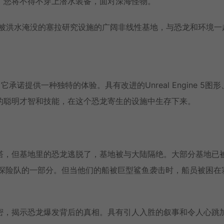
。您将不得不穿上潜水装备，面对深海怪物。
觉。探索被洪水淹没的塞拉研究设施的广阔非线性基地，与恐龙和环境一
的续作，它承诺提供一种独特的体验。具有改进的Unreal Engine 5图
的聪明才智和技能，在这个恐龙寄生的设施中生存下来。
塔，但基地里的恐龙逃脱了，基地被与大陆隔绝。大部分基地已
的探险队的一部分。但当他们的船被巨型鲨鱼袭击时，船员被困在
密，揭示恐龙爆发背后的真相。具有引人入胜的叙事和令人心跳