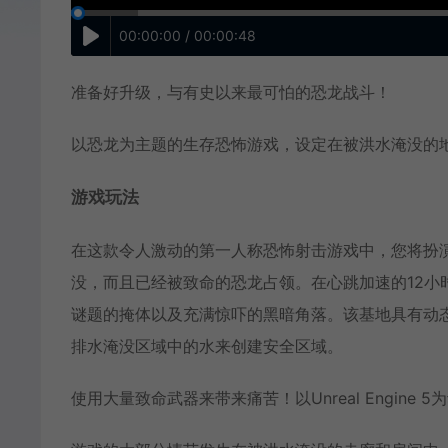
00:00:00 / 00:00:48
准备好升级，与有史以来最可怕的恐龙战斗！
以恐龙为主题的生存恐怖游戏，设定在被洪水淹没的
游戏玩法
在这款令人激动的第一人称恐怖射击游戏中，您将扮
没，而且已经被致命的恐龙占领。在心跳加速的12
谜题的掩体以及充满惊吓的黑暗角落。该基地具有动
排水淹没区域中的水来创建安全区域。
使用大量致命武器来带来痛苦！以Unreal Engin