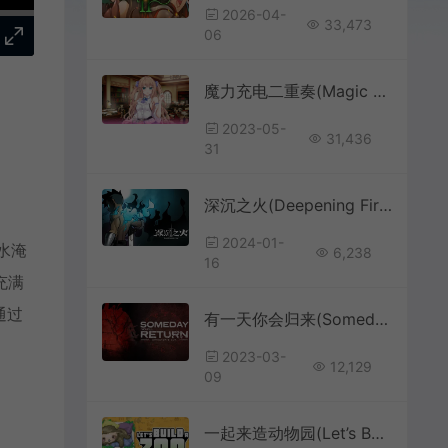
2026-04-
33,473
06
魔力充电二重奏(Magic Charge Duet)卡通动漫视觉小说游戏|下载
2023-05-
31,436
31
深沉之火(Deepening Fire)简中|PC|ACT|2D横版动作冒险游戏
2024-01-
水淹
6,238
16
充满
通过
有一天你会归来(Someday You’ll Return)简中|PC|AVG|第一人称心理恐怖游戏
2023-03-
12,129
09
一起来造动物园(Let’s Build a Zoo)模拟经营游戏|下载