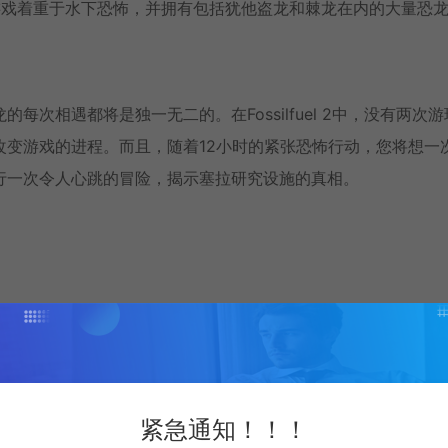
游戏着重于水下恐怖，并拥有包括犹他盗龙和棘龙在内的大量恐
次相遇都将是独一无二的。在Fossilfuel 2中，没有两次游
改变游戏的进程。而且，随着12小时的紧张恐怖行动，您将想一
行一次令人心跳的冒险，揭示塞拉研究设施的真相。
紧急通知！！！
2299660/Fossilfuel_2/