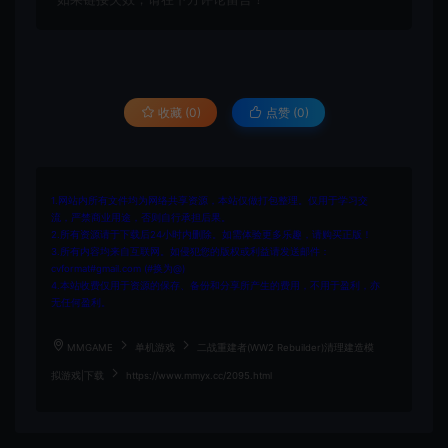
收藏 (0)
点赞 (
0
)
1.网站内所有文件均为网络共享资源，本站仅做打包整理。仅用于学习交
流，严禁商业用途，否则自行承担后果。
2.所有资源请于下载后24小时内删除。如需体验更多乐趣，请购买正版！
3.所有内容均来自互联网。如侵犯您的版权或利益请发送邮件：
cvformat#gmail.com (#换为@)
4.本站收费仅用于资源的保存、备份和分享所产生的费用，不用于盈利，亦
无任何盈利。
MMGAME
单机游戏
二战重建者(WW2 Rebuilder)清理建造模
拟游戏|下载
https://www.mmyx.cc/2095.html