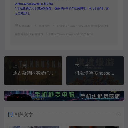
cvformat#gmail.com (#换为@)
4.本站收费仅用于资源的保存、备份和分享所产生的费用，不用于盈利，亦
无任何盈利。
MMGAME
单机游戏
面包之子(Born of Bread)简中|PC|RPG|回
合制角色扮演冒险游戏
https://www.mmyx.cc/20073.html
上一篇：
下一篇：
通古斯禁区实录(Tunguska The Visitation)俯视角恐怖射击游戏|下载
棋境漫游(Chessarama)类国际象棋策略游戏|下载
相关文章