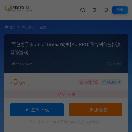
登录
首页
单机游戏
正文
面包之子(Born of Bread)简中|PC|RPG|回合制角色扮演
冒险游戏
2023-12-07
13,938
0
点赞 (
0
)
收藏 (0)
¥
M币
VIP免费
立即下载
升级会员
下载不了？请联系网站客服提交链接错误！