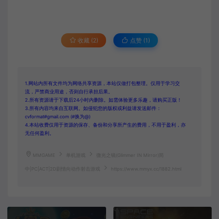
收藏 (2)
点赞 (
1
)
1.网站内所有文件均为网络共享资源，本站仅做打包整理。仅用于学习交
流，严禁商业用途，否则自行承担后果。
2.所有资源请于下载后24小时内删除。如需体验更多乐趣，请购买正版！
3.所有内容均来自互联网。如侵犯您的版权或利益请发送邮件：
cvformat#gmail.com (#换为@)
4.本站收费仅用于资源的保存、备份和分享所产生的费用，不用于盈利，亦
无任何盈利。
MMGAME
单机游戏
微光之镜(Glimmer IN Mirror)简
中|PC|ACT|2D剧情向动作射击游戏
https://www.mmyx.cc/1882.html