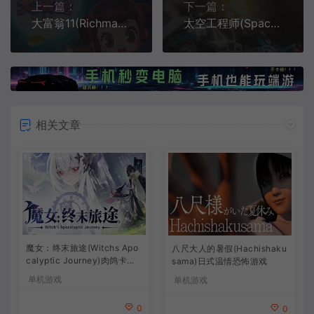
上一篇：
下一篇：
大富翁11(Richman 11)强手棋益智休闲游戏/下载
太空工程师(Space Engineers)科幻太空沙盒冒险游戏|下载
相关文章
魔女：终末旅途(Witchs Apo
八尺大人的暑假(Hachishaku
calyptic Journey)肉鸽卡牌
sama)日式温情恐怖游戏
策略游戏
单机游戏
单机游戏
0
0