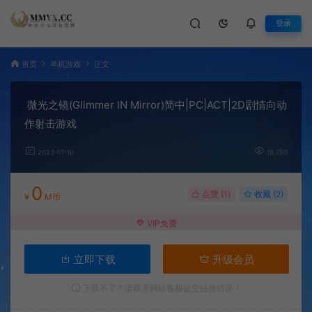
登录
首页
单机游戏
正文
微光之镜(Glimmer IN Mirror)简中|PC|ACT|2D剧情向动
作射击游戏
2023-01-10
16,750
0
点赞 (
1
)
收藏 (2)
¥
M币
VIP免费
立即下载
升级会员
下载不了？请联系网站客服提交链接错误！