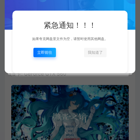
显卡: GeForce 9800GTX+ (1GB)
推荐配置:
紧急通知！！！
需要 64 位处理器和操作系统
如果夸克网盘里文件为空，请暂时使用其他网盘。
操作系统: Windows 10
立即前往
我知道了
处理器: Intel Core i5
内存: 8 GB RAM
显卡: GeForce GTX 560