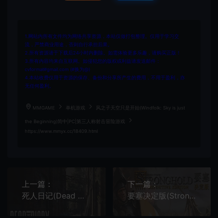
1.网站内所有文件均为网络共享资源，本站仅做打包整理。仅用于学习交
流，严禁商业用途，否则自行承担后果。
2.所有资源请于下载后24小时内删除。如需体验更多乐趣，请购买正版！
3.所有内容均来自互联网。如侵犯您的版权或利益请发送邮件：
cvformat#gmail.com (#换为@)
4.本站收费仅用于资源的保存、备份和分享所产生的费用，不用于盈利，亦
无任何盈利。
MMGAME
单机游戏
风之子天空只是开始(Windfolk: Sky is just
the Beginning)简中|PC|第三人称射击冒险游戏
https://www.mmyx.cc/18409.html
上一篇：
下一篇：
死人日记(Dead Man's Diary)简中|PC|后末世世界动作生存解谜游戏
要塞决定版(Stronghold: Definitive Edition)经典即时战略游戏|下载