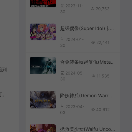
2023-11-
29,753
30
超级偶像(Super Idol)卡通视觉小说模拟RPG游戏|下载
2024-01-
22,441
30
合金装备崛起复仇(Metal Gear Rising:Revengeance)汉化|PC|ACT|DLC|修改器|科幻动作冒险游戏
遇到
2024-05-
11,535
30
可。
降妖神兵(Demon Warrior)简中|PC|RPG|古装单机角色扮演游戏
2023-04-
40,612
03
拯救美少女(Waifu Uncovered)飞行动作游戏|中文|攻略|评测|绿色版