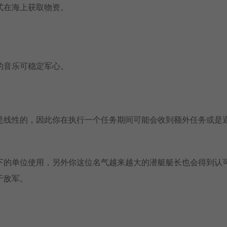
式在海上获取物资。
的音乐可稳定军心。
是线性的，因此你在执行一个任务期间可能会收到额外任务或是
下的单位使用，另外你这位名气越来越大的潜艇艇长也会得到认
于敌军。