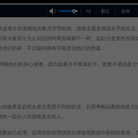
1X
默认
自动
这款沙盒类生存游戏包含船员管理机制，游戏主题是德国水手的生活
但和大家至今为止玩过的同类游戏都不一样。这款沙盒类生存游
是他们的家，不过随时都有可能变成他们的坟墓。
要照顾他们的身心健康，因为如果水手饿着肚子、疲惫不堪或是士
生的效果是必然会发生意想不到的状况，从而考验玩家的创造力
牺牲一部分人而拯救其余的人。
需要自己处理。运用你的管理技能合理使用旅途中获得的资源，