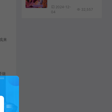
2024-12-
32,557
04
戏来
要做