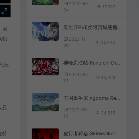
2023-06-
17,287
04
采维(TEVI)类银河城恶魔探险动作游戏|下载
。潜
戏包
2023-11-
12,440
30
神峰忍法帖(Kunoichi Demon Slayers)经典回合制RPG游戏|下载
气低
2024-06-
14,326
13
王国重生(Kingdoms Reborn)开放世界模拟城市建设游戏|下载
以及
2023-09-
34,515
16
在特
皮行者狩猎(Skinwalker Hunt)简中|PC|恐怖动作狩猎游戏