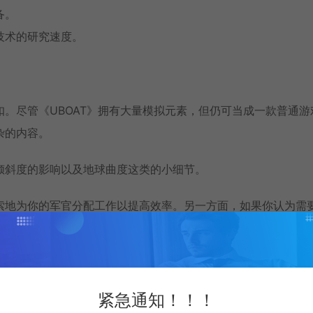
备。
技术的研究速度。
。尽管《UBOAT》拥有大量模拟元素，但仍可当成一款普通游
杂的内容。
倾斜度的影响以及地球曲度这类的小细节。
索地为你的军官分配工作以提高效率。另一方面，如果你认为需
8毫米甲板火炮，自己动手解决问题！
紧急通知！！！