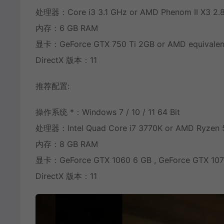
处理器：Core i3 3.1 GHz or AMD Phenom II X3 2.
内存：6 GB RAM
显卡：GeForce GTX 750 Ti 2GB or AMD equivalen
DirectX 版本：11
推荐配置:
操作系统 *：Windows 7 / 10 / 11 64 Bit
处理器：Intel Quad Core i7 3770K or AMD Ryzen 
内存：8 GB RAM
显卡：GeForce GTX 1060 6 GB , GeForce GTX 10
DirectX 版本：11