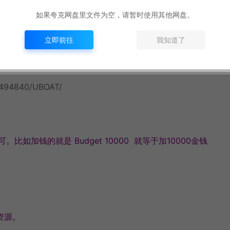
如果夸克网盘里文件为空，请暂时使用其他网盘。
立即前往
我知道了
p/494840/UBOAT/
如加钱的就是 Budget 10000 就等于加10000金钱
耗资源。