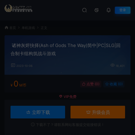
登录
首页
单机游戏
正文
诸神灰烬抉择(Ash of Gods The Way)简中|PC|SLG|回
合制卡组构筑战斗游戏
2023-10-06
18,401
0
点赞 (
0
)
收藏 (0)
¥
M币
VIP免费
立即下载
升级会员
下载不了？请联系网站客服提交链接错误！