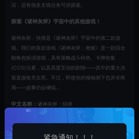
话，还有很多支线任务可供探索。
探索《诸神灰烬》宇宙中的其他游戏！
诸神灰烬：抉择是《诸神灰烬》宇宙中的第二款游
戏。我们的首款游戏《诸神灰烬：救赎》是一款回合
制角色扮演游戏，具有策略战斗特色、卡牌收集
(CCG)元素，以及高度互动的剧情——其中的重大决
策直接攸关生死。不过，即使你的领袖倒下也并非终
局——故事仍会继续…
中文名称：
诸神灰烬：抉择
英文名称：
Ash of Gods The Way
游戏类型：
独立, 策略
开发公司：
AurumDust
紧急通知！！！