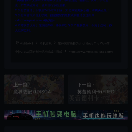
1.网站内所有文件均为网络共享资源，本站仅做打包整理。仅用于学习交
流，严禁商业用途，否则自行承担后果。
2.所有资源请于下载后24小时内删除。如需体验更多乐趣，请购买正版！
3.所有内容均来自互联网。如侵犯您的版权或利益请发送邮件：
cvformat#gmail.com (#换为@)
4.本站收费仅用于资源的保存、备份和分享所产生的费用，不用于盈利，亦
无任何盈利。
MMGAME
单机游戏
诸神灰烬抉择(Ash of Gods The Way)简
中|PC|SLG|回合制卡组构筑战斗游戏
https://www.mmyx.cc/15565.html
上一篇：
下一篇：
魔界战记7(DISGAEA 7)简中|PC|RPG|回合制角色扮演游戏
芙蕾德利卡(FREDERICA)简中|PC|动作角色扮演RPG游戏