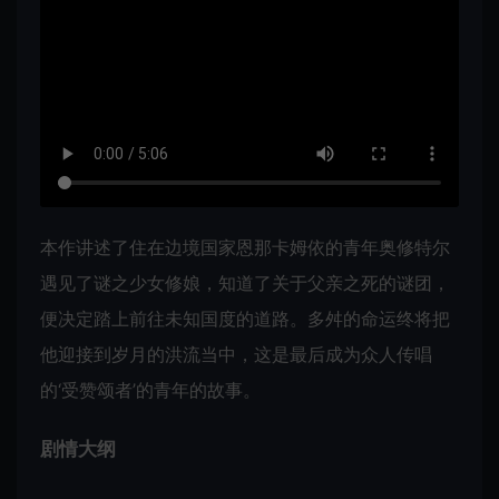
本作讲述了住在边境国家恩那卡姆依的青年奥修特尔
遇见了谜之少女修娘，知道了关于父亲之死的谜团，
便决定踏上前往未知国度的道路。多舛的命运终将把
他迎接到岁月的洪流当中，这是最后成为众人传唱
的‘受赞颂者’的青年的故事。
剧情大纲