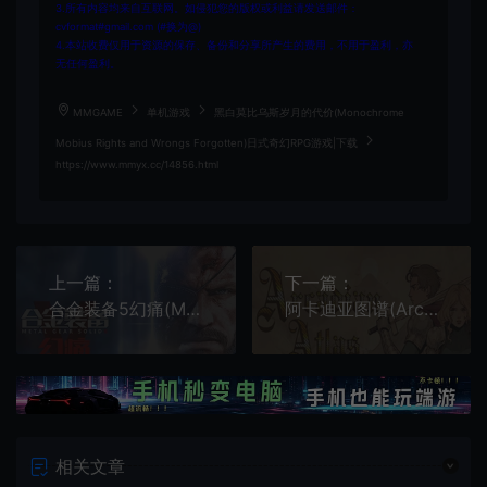
3.所有内容均来自互联网。如侵犯您的版权或利益请发送邮件：
cvformat#gmail.com (#换为@)
4.本站收费仅用于资源的保存、备份和分享所产生的费用，不用于盈利，亦
无任何盈利。
MMGAME
单机游戏
黑白莫比乌斯岁月的代价(Monochrome
Mobius Rights and Wrongs Forgotten)日式奇幻RPG游戏|下载
https://www.mmyx.cc/14856.html
上一篇：
下一篇：
合金装备5幻痛(MGSV: The Phantom Pain)简中|PC|修改器|存档|开放世界动作射击游戏
阿卡迪亚图谱(Arcadian Atlas)简中|PC|复古像素战略角色扮演游戏
相关文章