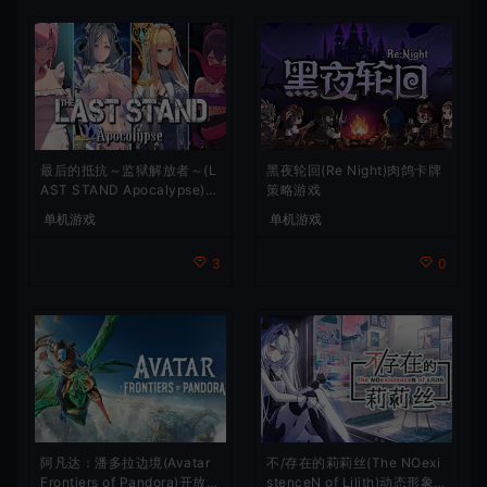
最后的抵抗～监狱解放者～(L
黑夜轮回(Re Night)肉鸽卡牌
AST STAND Apocalypse)卡
策略游戏
通动作幸存者游戏
单机游戏
单机游戏
3
0
阿凡达：潘多拉边境(Avatar
不/存在的莉莉丝(The NOexi
Frontiers of Pandora)开放世
stenceN of Lilith)动态形象