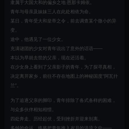
隶属于大国大和的偏乡之地‧恩那卡姆依。
青年与母亲及妹妹三人在此处相依为命。
某日，青年受大和皇帝之令，前去调查某个微小的异
变。
途中，他遇见了一位少女。
充满谜团的少女对青年说出了意外的话语——
本以为早就去世的父亲，现在还活着。
在少女身上看到了父亲影子的青年，为了探寻真相，
决定离开家乡，前往不存在地图上的神秘国度“阿瓦什
兰”。
为了追逐父亲的脚印，青年排除了各式各样的困难，
与众多伙伴相知相惜。
四处奔走、历经起伏，受到挫折并迎来别离。
多舛的命运，终将把青年推入岁月的洪流之中——