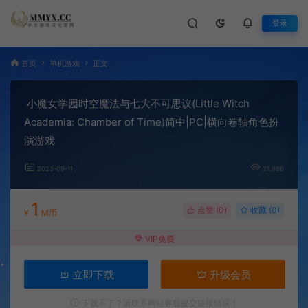
登录
首页
单机游戏
正文
小魔女学园时空魔法与七大不可思议(Little Witch
Academia: Chamber of Time)简中|PC|横向卷轴角色扮
演游戏
2023-09-11
21,986
1
点赞 (
0
)
收藏 (0)
¥
M币
VIP免费
立即下载
升级会员
下载不了？请联系网站客服提交链接错误！