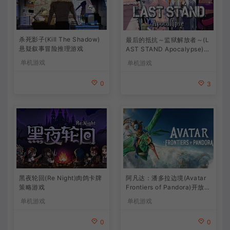
杀死影子(Kill The Shadow)
最后的抵抗～监狱解放者～(L
悬疑叙事冒险推理游戏
AST STAND Apocalypse)卡
通动作幸存者游戏
单机游戏
单机游戏
0
3
阿凡达：潘多拉边境(Avatar
黑夜轮回(Re Night)肉鸽卡牌
Frontiers of Pandora)开放世
策略游戏
界冒险游戏
单机游戏
单机游戏
0
0