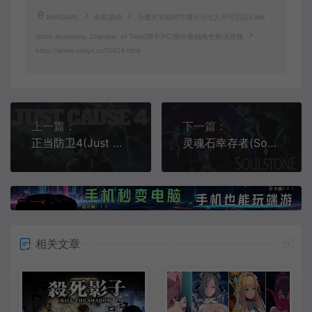
MMGAME
单机游戏
小魔女学园时空魔法与七大不可思议(Little
Witch Academia: Chamber of Time)简中|PC|横向卷轴角色扮演游戏
https://www.mmyx.cc/13624.html
上一篇：
下一篇：
正当防卫4(Just Cause 4)开放世界动作射击游戏|下载
灵魂石幸存者(Soulstone Survivors)割草肉鸽幸存者游戏|下载
相关文章