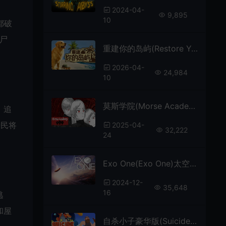
2024-04-
9,895
10
都破
尸
重建你的岛屿(Restore Your Island)轻松修复模拟游戏|下载
2026-04-
24,984
10
莫斯学院(Morse Academy)心理恐怖视觉小说游戏|下载
，追
居民将
2025-04-
32,222
24
Exo One(Exo One)太空星际之旅游戏|中文|攻略|视频|免费下载
2024-12-
35,648
16
逃
和屋
自杀小子豪华版(Suicide Guy Deluxe Plus)超现实动作解谜游戏|下载