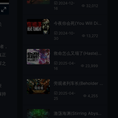
2024-12-
32,012
16
今夜你会死(You Will Die Here Tonight)复古俯视角恐怖生存游戏|下载
关
2024-10-
13,272
30
者，
救命怎么又塌了(Haste)第三人称跑酷游戏|下载
真正
挥之
2025-04-
23,999
16
旁观者列车长(Beholder Conductor)反乌托邦模拟解谜游戏|下载
丧
2025-04-
保持
4,255
25
激荡海渊(Stirring Abyss)战术小队策略RPG游戏|下载