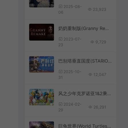
2025-08-
23,923
06
奶奶重制版(Granny Remake)黑暗生存解谜恐怖游戏|下载
2023-07-
9,729
23
巴别塔垂直国度(STARIO Haven Tower)垂直建造空中国度模拟游戏|下载
2025-10-
12,047
31
风之少年克罗诺亚1&2乘风归来(KLONOA PHANTASY REVERIE SERIES)横向卷轴动作游戏|下载
2024-02-
26,291
29
巨龟世界(World Turtles)简中|PC|SIM|领地建造模拟策略游戏