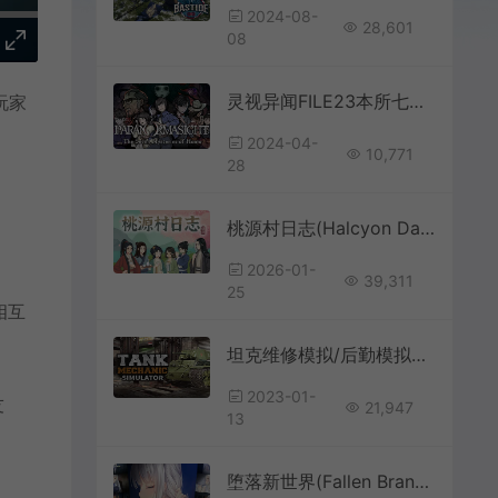
2024-08-
28,601
08
灵视异闻FILE23本所七大不可思议(PARANORMASIGHT)恐怖解谜游戏|下载
玩家
2024-04-
10,771
28
桃源村日志(Halcyon Days at Taoyuan)休闲农场模拟RPG游戏|下载
2026-01-
39,311
25
相互
坦克维修模拟/后勤模拟器(Tank Mechanic Simulator)维修模拟游戏|下载
2023-01-
友
21,947
13
堕落新世界(Fallen Brand New World)卡通生活模拟经营游戏|下载