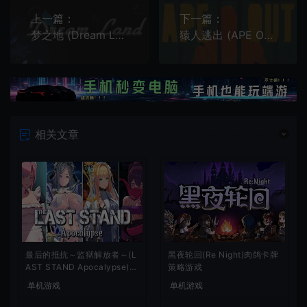
上一篇：
下一篇：
梦之地 (Dream Land) 简中|PC|开放世界像素风沙盒RPG游戏
猿人逃出 (APE OUT) 简中|PC|节奏激烈色彩艳丽横版动作游戏
相关文章
最后的抵抗～监狱解放者～(L
黑夜轮回(Re Night)肉鸽卡牌
AST STAND Apocalypse)卡
策略游戏
通动作幸存者游戏
单机游戏
单机游戏